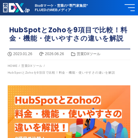
BtoBマーケ・営業の“専門家集団”
FLUEDのWEBメディア
HubSpotとZohoを9項目で比較！料
金・機能・使いやすさの違いを解説
2023.01.26
2026.06.26
営業DXツール
HOME
/
営業DXツール
/
HubSpotとZohoを9項目で比較！料金・機能・使いやすさの違いを解説