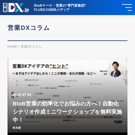
BtoBマーケ・営業の“専門家集団”
FLUEDのWEBメディア
営業DXコラム
HOME
/
営業DXコラム
2025.07.02
BtoB営業の効率化でお悩みの方へ！自動化
シナリオ作成ミニワークショップを無料実施
中！
松永創