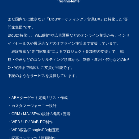
まだ国内では数少ない「BtoBマーケティング／営業DX」に特化した”専
門家集団”です。
BtoBに特化し、WEB制作や広告運用などのオンライン施策から、インサ
イドセールスや展示会などのオフライン施策まで支援しています。
「経験豊富な”専門家集団”によるプロジェクト参加型の支援」で、
戦
略・企画などのコンサルティング領域から、制作・運用・代行などのBP
O・実務まで幅広いご支援が可能です。
下記のようなサービスを提供しています。
・ABMターゲット定義 / リスト作成
・カスタマージャーニー設計
・CRM / MA / SFAの設計 / 構築 / 定着
・WEB / LP / BtoB-EC制作
・WEB広告(Google/FB他)運用
・記事コンテンツ / 動画制作