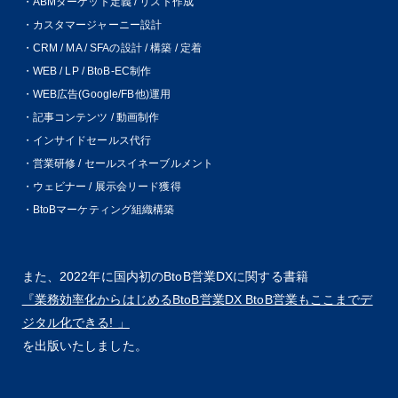
・ABMターゲット定義 / リスト作成
・カスタマージャーニー設計
・CRM / MA / SFAの設計 / 構築 / 定着
・WEB / LP / BtoB-EC制作
・WEB広告(Google/FB他)運用
・記事コンテンツ / 動画制作
・インサイドセールス代行
・営業研修 / セールスイネーブルメント
・ウェビナー / 展示会リード獲得
・BtoBマーケティング組織構築
また、2022年に国内初のBtoB営業DXに関する書籍
『業務効率化からはじめるBtoB営業DX BtoB営業もここまでデ
ジタル化できる! 」
を出版いたしました。