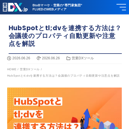
BtoBマーケ・営業の“専門家集団”
FLUEDのWEBメディア
HubSpotとtl;dvを連携する方法は？
会議後のプロパティ自動更新や注意
点を解説
2026.06.26
2026.06.26
営業DXツール
HOME
/
営業DXツール
/
HubSpotとtl;dvを連携する方法は？会議後のプロパティ自動更新や注意点を解説