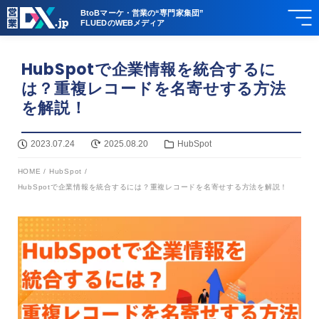
BtoBマーケ・営業の“専門家集団”
FLUEDのWEBメディア
HubSpotで企業情報を統合するに
は？重複レコードを名寄せする方法
を解説！
2023.07.24
2025.08.20
HubSpot
HOME
/
HubSpot
/
HubSpotで企業情報を統合するには？重複レコードを名寄せする方法を解説！