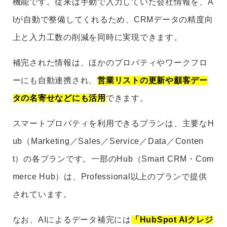
機能です。従来は手動で入力していた会社情報を、A
Iが自動で整備してくれるため、CRMデータの精度向
上と入力工数の削減を同時に実現できます。
補完された情報は、ほかのプロパティやワークフロ
ーにも自動連携され、
営業リストの更新や顧客デー
タの名寄せなどにも活用
できます。
スマートプロパティを利用できるプランは、主要なH
ub（Marketing／Sales／Service／Data／Conten
t）の各プランです。一部のHub（Smart CRM・Com
merce Hub）は、Professional以上のプランで提供
されています。
なお、AIによるデータ補完には
「HubSpot AIクレジ