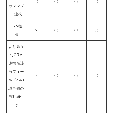
〇
〇
〇
〇
カレンダ
ー連携
CRM連
×
〇
〇
〇
携
より高度
なCRM
連携※該
当フィー
×
〇
〇
〇
ルドへの
議事録の
自動紐付
け