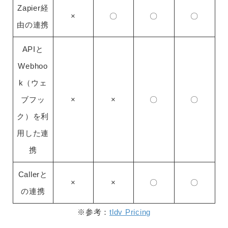
Zapier経
×
〇
〇
〇
由の連携
APIと
Webhoo
k（ウェ
ブフッ
×
×
〇
〇
ク）を利
用した連
携
Callerと
×
×
〇
〇
の連携
※参考：
tldv Pricing