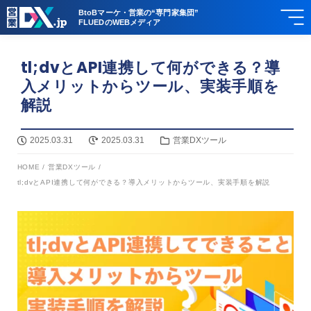
BtoBマーケ・営業の“専門家集団”
FLUEDのWEBメディア
tl;dvとAPI連携して何ができる？導
入メリットからツール、実装手順を
解説
2025.03.31
2025.03.31
営業DXツール
HOME
/
営業DXツール
/
tl;dvとAPI連携して何ができる？導入メリットからツール、実装手順を解説