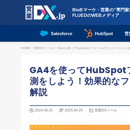
BtoBマーケ・営業の“専門家
FLUEDのWEBメディア
Salesforce
HubSpot
営
HOME
/
営業DXツール
/
GA4を使ってHubSpotフォームのコンバージ
GA4を使ってHubSp
測をしよう！効果的なフ
解説
2024.08.31
2025.04.25
営業DXツール