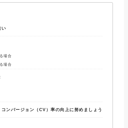
違い
る場合
る場合
法
せ、コンバージョン（CV）率の向上に努めましょう