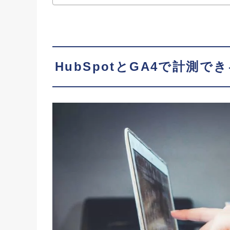
HubSpotとGA4で計測で