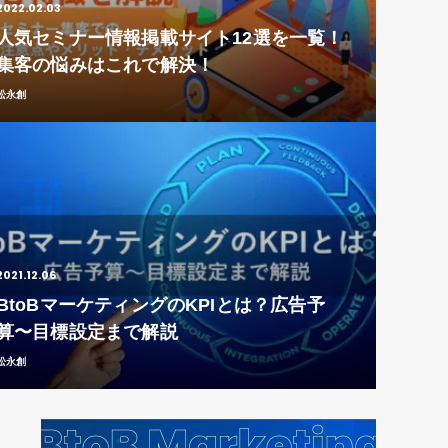
2022.02.03
人気セミナー情報掲載サイト12選を一覧！
集客の悩みはこれで解決！
松永創
2021.12.06
BtoBマーケティングのKPIとは？広告予
算〜目標設定まで解説
松永創