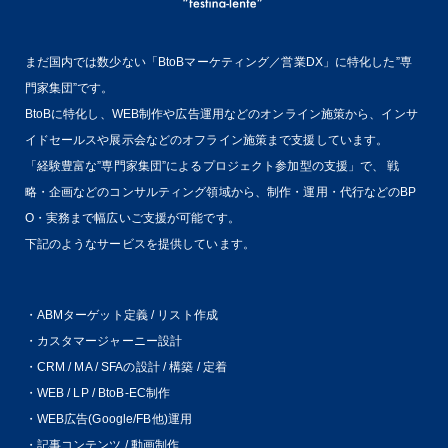
まだ国内では数少ない「BtoBマーケティング／営業DX」に特化した”専
門家集団”です。
BtoBに特化し、WEB制作や広告運用などのオンライン施策から、インサ
イドセールスや展示会などのオフライン施策まで支援しています。
「経験豊富な”専門家集団”によるプロジェクト参加型の支援」で、
戦
略・企画などのコンサルティング領域から、制作・運用・代行などのBP
O・実務まで幅広いご支援が可能です。
下記のようなサービスを提供しています。
・ABMターゲット定義 / リスト作成
・カスタマージャーニー設計
・CRM / MA / SFAの設計 / 構築 / 定着
・WEB / LP / BtoB-EC制作
・WEB広告(Google/FB他)運用
・記事コンテンツ / 動画制作