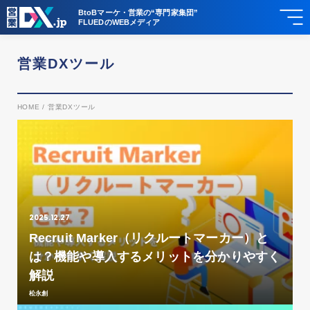
BtoBマーケ・営業の“専門家集団”
FLUEDのWEBメディア
営業DXツール
HOME
/
営業DXツール
2025.12.27
Recruit Marker（リクルートマーカー）と
は？機能や導入するメリットを分かりやすく
解説
松永創