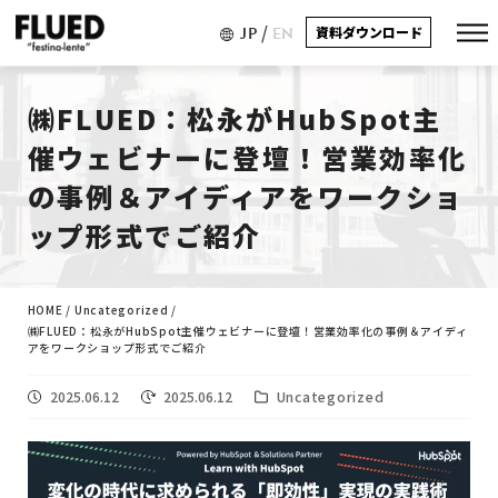
/
JP
EN
資料ダウンロード
㈱FLUED：松永がHubSpot主
催ウェビナーに登壇！営業効率化
の事例＆アイディアをワークショ
ップ形式でご紹介
HOME
/
Uncategorized
/
㈱FLUED：松永がHubSpot主催ウェビナーに登壇！営業効率化の事例＆アイディ
アをワークショップ形式でご紹介
2025.06.12
2025.06.12
Uncategorized